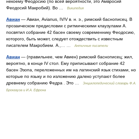
некоему Феодосию (по всей вероятности, это Амвросий
Феодосий Макробий). Во …
Википедия
Авиан
— Авиан, Avianus, IV/V в. н. э., римский баснописец. В
прозаическом предисловии с ритмическими клаузулами А.
посвятил собрание 42 басен своему современнику Феодосию,
которого, быть может, следует отождествить с известным
писателем Макробием. А.,… …
Античные писатели
Авиан
— (правильнее, чем Авиен) римский баснописец; жил,
вероятно, в конце IV стол. Ему приписывают собрание 42
басен Эзопа, переложенных им на латинский язык стихами, но
которые по языку и по изложению далеко уступают более
древнему собранию Федра . Это …
Энциклопедический словарь Ф.А.
Брокгауза и И.А. Ефрона