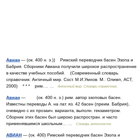
Авиан
— (ок. 400 н. э.)) Римский переводчик басен Эзопа и
Бабрия. Сборники Авиана получили широкое распространение
в качестве учебных пособий. (Современный словарь
справочник: Античный мир. Cост. М.И.Умнов. М.: Олимп, АСТ,
2000) * * * рим.… …
Античный мир. Словарь-справочник.
Авиан
— (ок. 400 н. э.) рим. автор эзоповых басен.
Известны переводы А. на лат. яз. 42 басен (преим. Бабрия),
очевидно с их прозаич. варианта, выполн. гекзаметром.
Сборник этих басен был широко распростран. и часто
применявшимся школьным… …
Словарь античности
АВИАН
— (ок. 400) Римский переводчик басен Эзопа и