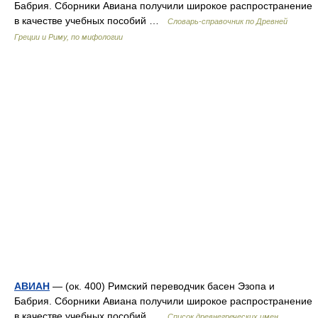
Бабрия. Сборники Авиана получили широкое распространение
в качестве учебных пособий …
Cловарь-справочник по Древней
Греции и Риму, по мифологии
АВИАН
— (ок. 400) Римский переводчик басен Эзопа и
Бабрия. Сборники Авиана получили широкое распространение
в качестве учебных пособий …
Список древнегреческих имен