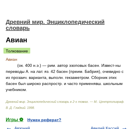
Древний мир. Энциклопедический
словарь
Авиан
Толкование
Авиан
(ок. 400 н.э.) — рим. автор эзоповых басен. Извест-ны
переводы А. на лат. яз. 42 басен (преим. Бабрия), очевидно с
их прозаич. варианта, выполн. гекзаметром. Сборник этих
басен был широко распростр. и часто применявш. школьным
учебником.
Древний мир. Энциклопедический словарь в 2-х томах. — М.: Центрполиграф
.
В. Д. Гладкий
.
1998
.
Игры ⚽
Нужен реферат?
Авзоний
Авидий Кассий