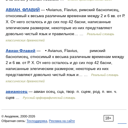
АВИАН, ФЛАВИЙ
— •Avianus, Flavius, римский баснописец,
относимый к весьма различным временам между 2 и 6 вв. от Р.
X. От него осталось и до сих пор 42 басни, написанные
элегическим размером; некоторые из них представляют
довольно чистый язык и правильное… …
Реальный словарь
классических древностей
Авиан Флавий
— • Avianus, Flavius, римский
баснописец, относимый к весьма различным временам между
2 и 6 вв. от Р. X. От него осталось и до сих пор 42 басни,
написанные элегическим размером; некоторые из них
представляют довольно чистый язык и… …
Реальный словарь
классических древностей
авианосец
— авиан осец, сца, твор. п. сцем, род. п. мн. ч.
сцев …
Русский орфографический словарь
© Академик, 2000-2026
18+
Обратная связь:
Техподдержка
,
Реклама на сайте